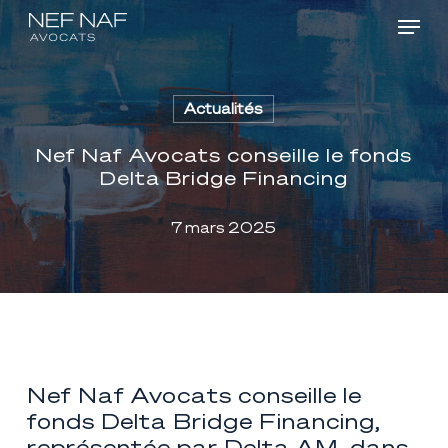
Menu
Skip
Men
to
main
Actualités
content
Nef Naf Avocats conseille le fonds
Delta Bridge Financing
7 mars 2025
Nef Naf Avocats conseille le
fonds Delta Bridge Financing,
représentée par Delta AM, dans