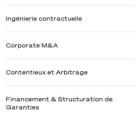
Ingénierie
Ingénierie contractuelle
contractuelle
Corporate
Corporate M&A
M&A
Contentieux
Contentieux et Arbitrage
et
Arbitrage
Financement
Financement & Structuration de
&
Garanties
Structuration
de
Garanties