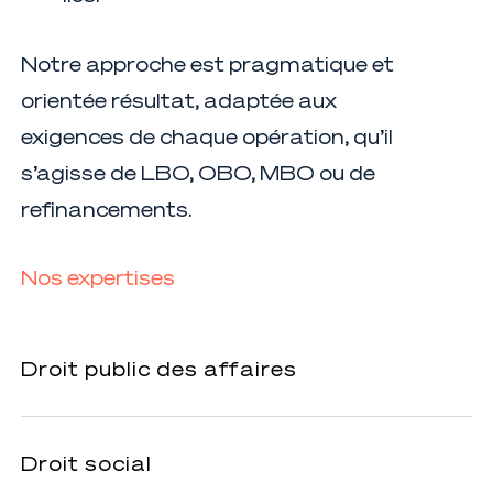
Notre approche est pragmatique et
orientée résultat, adaptée aux
exigences de chaque opération, qu’il
s’agisse de LBO, OBO, MBO ou de
refinancements.
Nos expertises
Droit
Droit public des affaires
public
des
Droit
affaires
Droit social
social